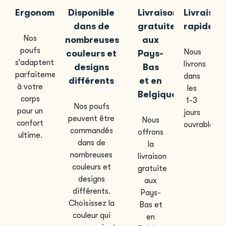
Ergonomique
Disponible
Livraison
Livraison
dans de
gratuite
rapide
Nos
nombreuses
aux
poufs
Nous
couleurs et
Pays-
s’adaptent
livrons
designs
Bas
parfaitement
dans
différents
et en
à votre
les
Belgique
corps
1-3
Nos poufs
pour un
jours
peuvent être
Nous
confort
ouvrables.
commandés
offrons
ultime.
dans de
la
nombreuses
livraison
couleurs et
gratuite
designs
aux
différents.
Pays-
Choisissez la
Bas et
couleur qui
en