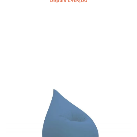
Depuis
€
469,00