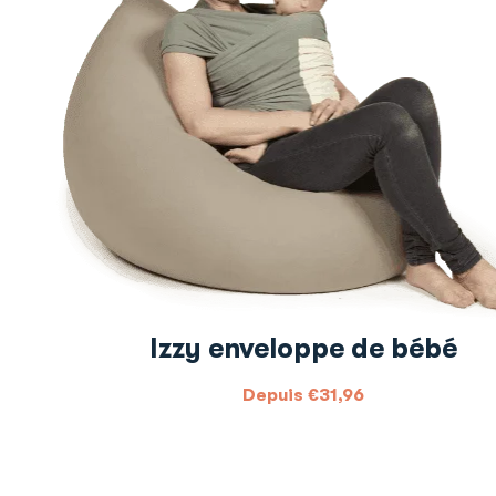
Izzy enveloppe de bébé
Depuis
€
31,96