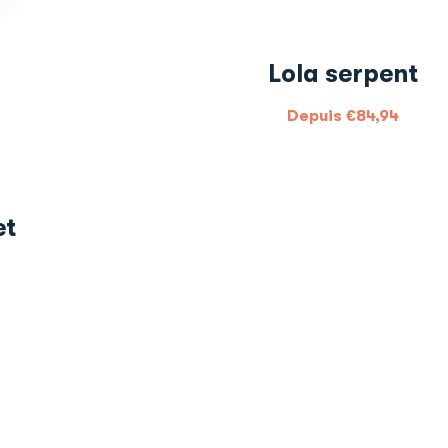
Lola serpent
Depuis
€
84,94
et