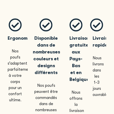
Ergonomique
Disponible
Livraison
Livraison
dans de
gratuite
rapide
Nos
nombreuses
aux
poufs
Nous
couleurs et
Pays-
s’adaptent
livrons
designs
Bas
parfaitement
dans
différents
et en
à votre
les
Belgique
corps
1-3
Nos poufs
pour un
jours
peuvent être
Nous
confort
ouvrables.
commandés
offrons
ultime.
dans de
la
nombreuses
livraison