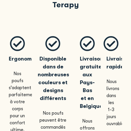
Terapy
Ergonomique
Disponible
Livraison
Livraison
dans de
gratuite
rapide
Nos
nombreuses
aux
poufs
Nous
couleurs et
Pays-
s’adaptent
livrons
designs
Bas
parfaitement
dans
différents
et en
à votre
les
Belgique
corps
1-3
Nos poufs
pour un
jours
peuvent être
Nous
confort
ouvrables.
commandés
offrons
ultime.