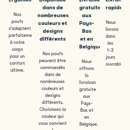
dans de
gratuite
rapide
Nos
nombreuses
aux
poufs
Nous
couleurs et
Pays-
s’adaptent
livrons
designs
Bas
parfaitement
dans
différents
et en
à votre
les
Belgique
corps
1-3
Nos poufs
pour un
jours
peuvent être
Nous
confort
ouvrables.
commandés
offrons
ultime.
dans de
la
nombreuses
livraison
couleurs et
gratuite
designs
aux
différents.
Pays-
Choisissez la
Bas et
couleur qui
en
vous convient
Belgique.