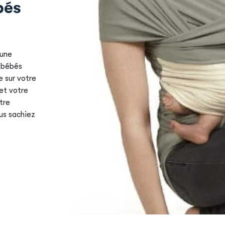
bés
 une
s bébés
e sur votre
et votre
tre
us sachiez