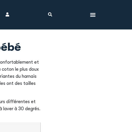
bébé
 confortablement et
u coton le plus doux
riantes du harnais
les ont des tailles
rs différentes et
à laver à 30 degrés.