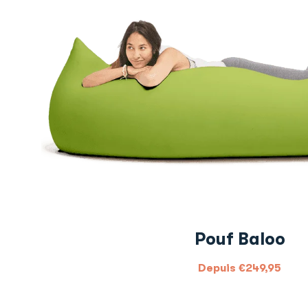
Pouf Baloo
Depuis
€
249,95