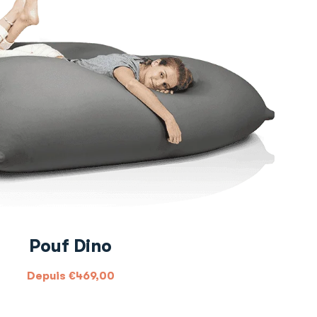
Pouf Dino
Depuis
€
469,00