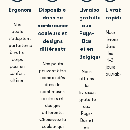
Ergonomique
Disponible
Livraison
Livraison
dans de
gratuite
rapide
Nos
nombreuses
aux
poufs
Nous
couleurs et
Pays-
s’adaptent
livrons
designs
Bas
parfaitement
dans
différents
et en
à votre
les
Belgique
corps
1-3
Nos poufs
pour un
jours
peuvent être
Nous
confort
ouvrables.
commandés
offrons
ultime.
dans de
la
nombreuses
livraison
couleurs et
gratuite
designs
aux
différents.
Pays-
Choisissez la
Bas et
couleur qui
en