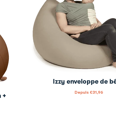
Izzy enveloppe de b
Depuis
€
31,96
 +