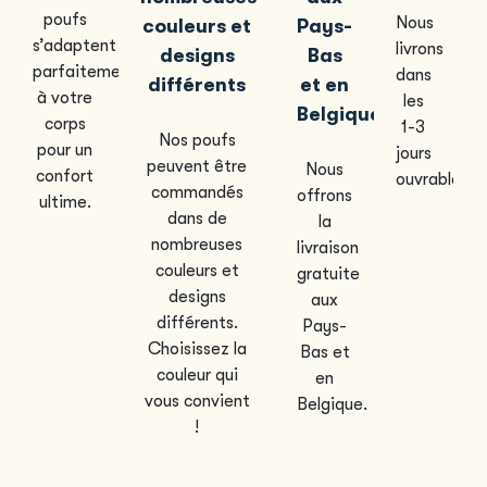
poufs
Nous
couleurs et
Pays-
s’adaptent
livrons
designs
Bas
parfaitement
dans
différents
et en
à votre
les
Belgique
corps
1-3
Nos poufs
pour un
jours
peuvent être
Nous
confort
ouvrables.
commandés
offrons
ultime.
dans de
la
nombreuses
livraison
couleurs et
gratuite
designs
aux
différents.
Pays-
Choisissez la
Bas et
couleur qui
en
vous convient
Belgique.
!