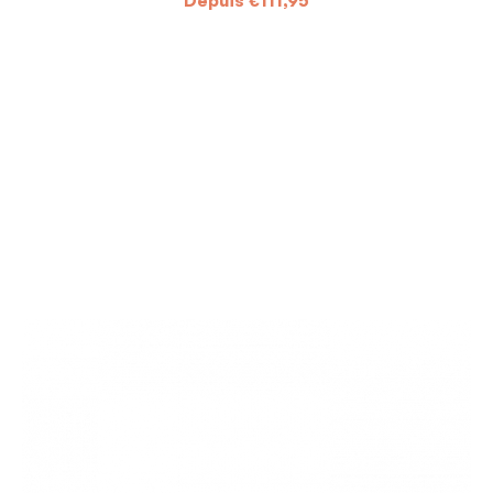
Depuis
€
111,95