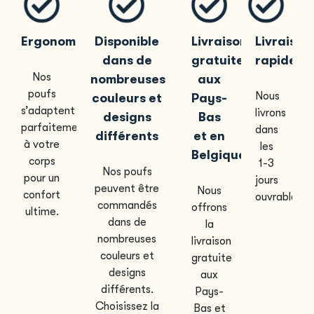
Ergonomique
Disponible
Livraison
Livraison
dans de
gratuite
rapide
Nos
nombreuses
aux
poufs
Nous
couleurs et
Pays-
s’adaptent
livrons
designs
Bas
parfaitement
dans
différents
et en
à votre
les
Belgique
corps
1-3
Nos poufs
pour un
jours
peuvent être
Nous
confort
ouvrables.
commandés
offrons
ultime.
dans de
la
nombreuses
livraison
couleurs et
gratuite
designs
aux
différents.
Pays-
Choisissez la
Bas et