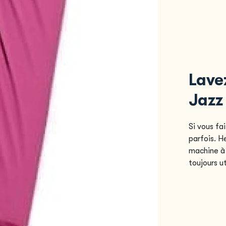
Lave
Jazz
Si vous fa
parfois. H
machine à 
toujours u