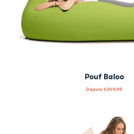
Pouf Baloo
Depuis
€
249,95