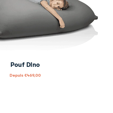
Pouf Dino
Depuis
€
469,00